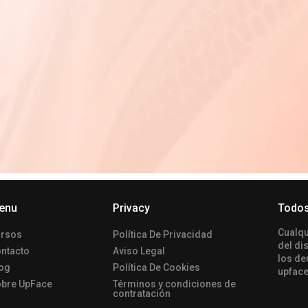
enu
Privacy
Todos
Сualqu
rsos
Política De Privacidad
del di
ntacto
Aviso Legal
los de
og
Política De Cookies
upface
bre UpFace
Términos y condiciones de
contratación