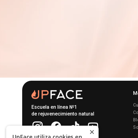
M
Cu
Escuela en línea №1
Co
de rejuvenecimiento natural
Bl
So
×
UpFace utiliza cookies en