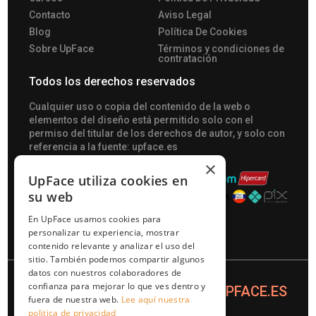
Contacto
Aviso Legal
Blog
Política De Cookies
Sobre UpFace
Términos y condiciones de
contratación
Todos los derechos reservados
Сualquier uso o copia del contenido de la web o
elementos del diseño está permitido solo con el
permiso del titular de los derechos de autor, y solo con
referencia a la fuente: upface.es
×
UpFace utiliza cookies en
su web
En UpFace usamos cookies para
personalizar tu experiencia, mostrar
contenido relevante y analizar el uso del
sitio. También podemos compartir algunos
datos con nuestros colaboradores de
confianza para mejorar lo que ves dentro y
© 2025
WWW.UPFACE.ES
fuera de nuestra web.
Lee aquí nuestra
politica de privacidad