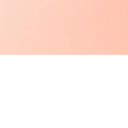
 los derechos reservados
ier uso o copia del contenido de la web o elementos
seño está permitido solo con el permiso del titular de
rechos de autor, y solo con referencia a la fuente:
.es