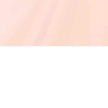
M
Cu
Escuela en línea №1
Co
de rejuvenecimiento natural
Bl
So