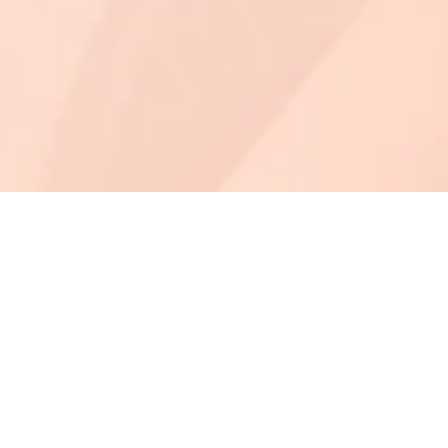
enu
Privacy
Todos
Сualqu
rsos
Política De Privacidad
del di
ntacto
Aviso Legal
los de
og
Política De Cookies
upface
bre UpFace
Términos y condiciones de
contratación