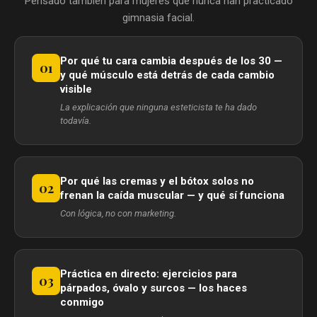
Pensado también para mujeres que nunca han practicado
gimnasia facial.
Por qué tu cara cambia después de los 30 —
01
y qué músculo está detrás de cada cambio
visible
La explicación que ninguna esteticista te ha dado
todavía.
Por qué las cremas y el bótox solos no
02
frenan la caída muscular — y qué sí funciona
Con lógica, no con marketing.
Práctica en directo: ejercicios para
03
párpados, óvalo y surcos — los haces
conmigo