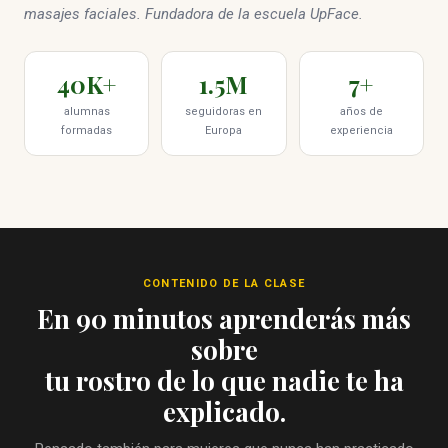
masajes faciales. Fundadora de la escuela UpFace.
40K+
1.5M
7+
alumnas
seguidoras en
años de
formadas
Europa
experiencia
CONTENIDO DE LA CLASE
En 90 minutos aprenderás más
sobre
tu rostro de lo que nadie te ha
explicado.