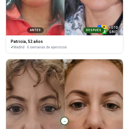
ANTES
DESPUÉS
Patricia, 52 años
Madrid · 6 semanas de ejercicios
→