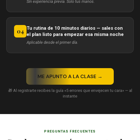
Sin experiencia previa. Solo tus manos.
Tu rutina de 10 minutos diarios — sales con
04
el plan listo para empezar esa misma noche
Aplicable desde el primer día.
ME APUNTO A LA CLASE →
🎁 Al registrarte recibes la guía «5 errores que envejecen tu cara» — al
instante
PREGUNTAS FRECUENTES