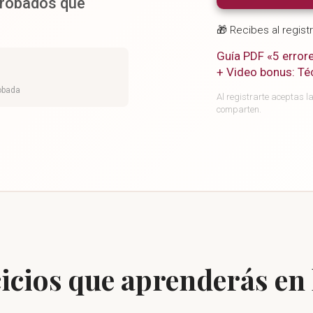
probados que
🎁 Recibes al registr
Guía PDF «5 error
+ Video bonus: Té
obada
Al registrarte aceptas l
comparten.
cicios que aprenderás en 