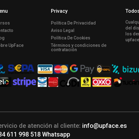
enu
Privacy
Todos
Сualqu
rsos
Política De Privacidad
del di
ntacto
Aviso Legal
los de
og
Política De Cookies
upface
bre UpFace
Términos y condiciones de
contratación
ervicio de atención al cliente:
info@upface.es
34 611 998 518 Whatsapp