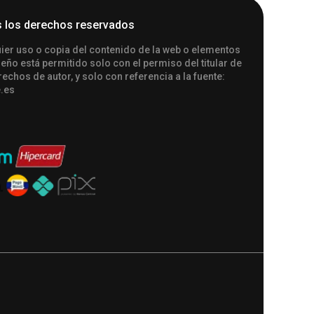
 los derechos reservados
ier uso o copia del contenido de la web o elementos
seño está permitido solo con el permiso del titular de
rechos de autor, y solo con referencia a la fuente:
.es