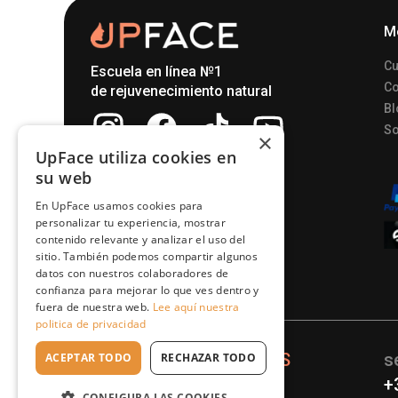
M
Cu
Escuela en línea №1
Co
de rejuvenecimiento natural
Bl
So
×
UpFace utiliza cookies en
su web
En UpFace usamos cookies para
personalizar tu experiencia, mostrar
contenido relevante y analizar el uso del
sitio. También podemos compartir algunos
datos con nuestros colaboradores de
confianza para mejorar lo que ves dentro y
fuera de nuestra web.
Lee aquí nuestra
politica de privacidad
© 2025
WWW.UPFACE.ES
s
ACEPTAR TODO
RECHAZAR TODO
+
CONFIGURA LAS COOKIES